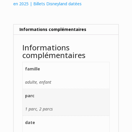
juillet
en 2025 | Billets Disneyland datées
2026
1
parc
ou
Informations complémentaires
2
parcs
Informations
complémentaires
famille
adulte, enfant
parc
1 parc, 2 parcs
date