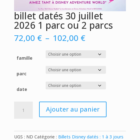
billet datés 30 juillet
2026 1 parc ou 2 parcs
Plage
72,00
€
–
102,00
€
de
prix :
72,00 €
famille
à
102,00 €
parc
date
quantité
Ajouter au panier
de
billet
datés
30
UGS :
ND
Catégorie :
Billets Disney datés : 1 à 3 jours