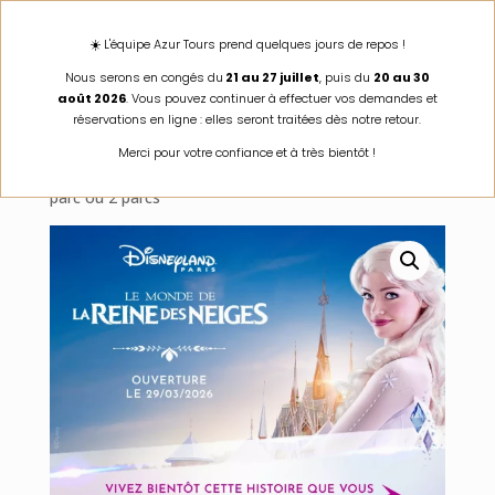
☀️ L'équipe Azur Tours prend quelques jours de repos !
Nous serons en congés du
21 au 27 juillet
, puis du
20 au 30
août 2026
. Vous pouvez continuer à effectuer vos demandes et
réservations en ligne : elles seront traitées dès notre retour.
Accueil
/
Billets Disney datés : 1 à 3 jours en 2025 |
Merci pour votre confiance et à très bientôt !
Billets Disneyland datées
/ billet datés 30 juillet 2026 1
parc ou 2 parcs